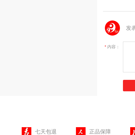
发
*
内容：
七天包退
正品保障