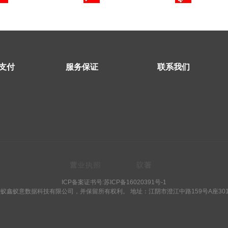
支付
服务保证
联系我们
ICP备案证书号:
苏ICP备16020391号-1
江苏蚁鑫蚁意数据科技有限公司，并保留所有权利。 地址：江阴市澄江中路159号A座301-30电