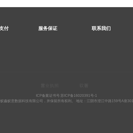
支付
服务保证
联系我们
ICP备案证书号:
苏ICP备16020391号-1
江苏蚁鑫蚁意数据科技有限公司，并保留所有权利。 地址：江阴市澄江中路159号A座301-30电