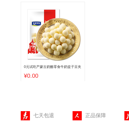
0元试吃产蒙古奶酪零食牛奶提子豆夹
心袋装150g
¥0.00
七天包退
正品保障