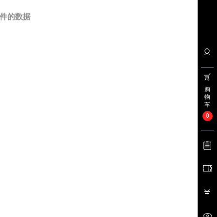
件的数据
购
物
车
0