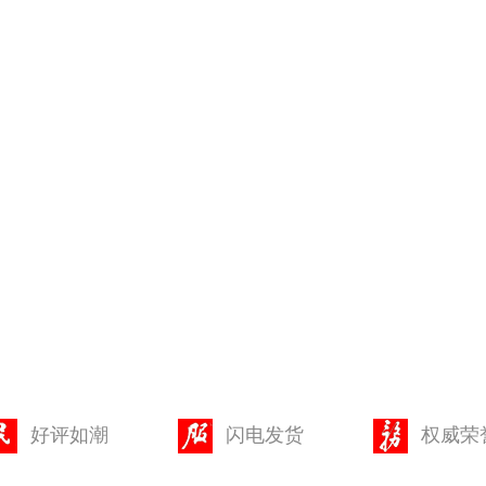
好评如潮
闪电发货
权威荣