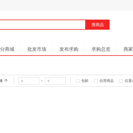
搜商品
分商城
批发市场
发布求购
求购总览
商家
格
包邮
自营商品
仅显
~