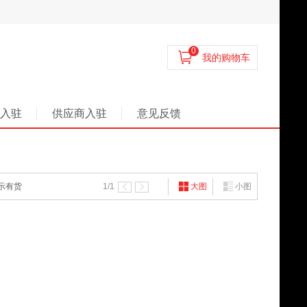
0
我的购物车
入驻
供应商入驻
意见反馈
示有货
1
/1
大图
小图